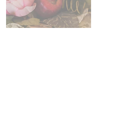
Il servizio di matrimonio è troppo
complesso per racchiuderlo in un
unico prezzo quindi non
chiedetemi: "a quanto li fai i
servizi di matrimonio?" non è una
questione di prezzo, ma piuttosto
una questione di gusto...
Non inizierò quindi con la solfa
del "creiamo emozioni" che
sicuramente avrete letto ovunque
ormai, piuttosto quello che a me
interessa è creare un feeling con
voi, perchè sono convinta che solo
così il risultato può essere ottimo!
Per questo consiglio sempre