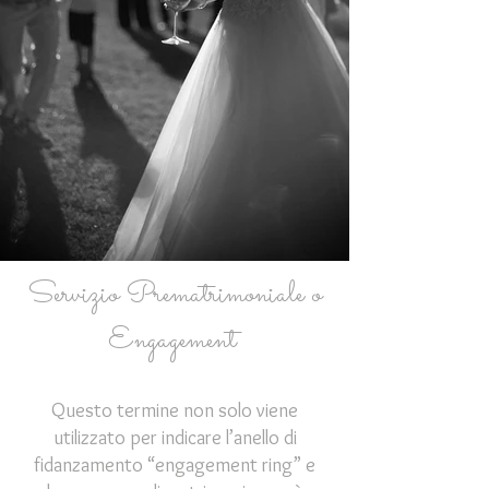
Servizio Prematrimoniale o
Engagement
Questo termine non solo viene
utilizzato per indicare l’anello di
fidanzamento “engagement ring” e