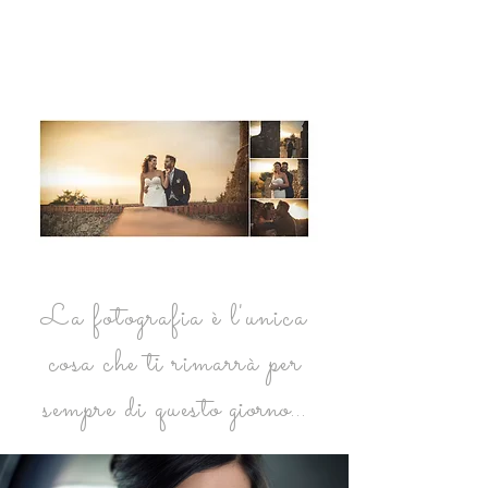
addobbi, non il catering, persino
gli abiti probabilmente finiranno
in soffitta o sotto il letto...
La fotografia è l'unica
cosa che ti rimarrà per
sempre di questo
giorno...