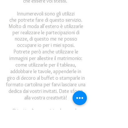
che essere voi stessi.
Innumerevoli sono gli utilizzi
che potrete fare di questo servizio.
Molto di moda all'estero è utilizzarle
per realizzare le partecipazioni di
nozze, di questo me ne posso
occupare io per i miei sposi.
Potrete però anche utilizzare le
immagini per allestire il matrimonio:
come utilizzarle per il tableau,
addobbare le tavole, appenderle in
giro di decoro al buffet o stamparle in
formato cartolina per farvi lasciare una
dedica dai vostri invitati. Date sfogo
alla vostra creatività!
Si tratta di un servizio che vendo
spesso non solo ai miei futuri sposi,
ma anche coppie di fidanzati che non