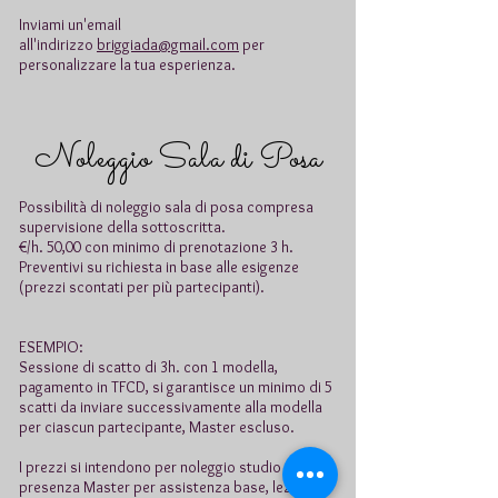
Inviami un'email
all'indirizzo
briggiada@gmail.com
per
personalizzare la tua esperienza.
Noleggio Sala di Posa
Possibilità di noleggio sala di posa compresa
supervisione della sottoscritta.
€/h. 50,00 con minimo di prenotazione 3 h.
Preventivi su richiesta in base alle esigenze
(prezzi scontati per più partecipanti).
ESEMPIO:
Sessione di scatto di 3h. con 1 modella,
pagamento in TFCD, si garantisce un minimo di 5
scatti da inviare successivamente alla modella
per ciascun partecipante, Master escluso.
I prezzi si intendono per noleggio studio con
presenza Master per assistenza base, lezioni