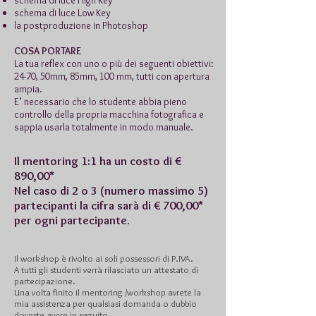
schema di luce High Key
schema di luce Low Key
la postproduzione in Photoshop
COSA PORTARE
La tua reflex con uno o più dei seguenti obiettivi:
24-70, 50mm, 85mm, 100 mm, tutti con apertura
ampia.
E’ necessario che lo studente abbia pieno
controllo della propria macchina fotografica e
sappia usarla totalmente in modo manuale.
Il mentoring 1:1 ha un costo di €
89
0,00*
Nel caso di 2 o 3 (numero massimo 5)
partecipanti la cifra sarà di € 700,00*
per ogni partecipante.
Il workshop è rivolto ai soli possessori di P.IVA.
A tutti gli studenti verrà rilasciato un attestato di
partecipazione.
Una volta finito il mentoring /workshop avrete la
mia assistenza per qualsiasi domanda o dubbio
doveste avere in seguito.