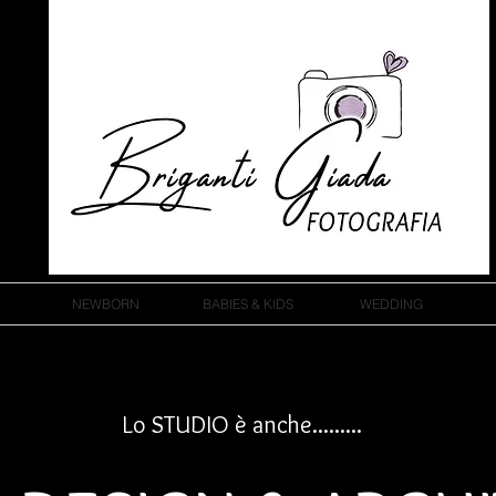
NEWBORN
BABIES & KIDS
WEDDING
Lo STUDIO è anche.........