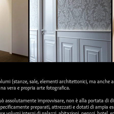
 volumi (stanze, sale, elementi architettonici, ma anche a
 una vera e propria arte fotografica.
può assolutamente improvvisare, non è alla portata di di
specificamente preparati, attrezzati e dotati di ampia e
e volumi interni di palazzi, abitazioni, negozi, hotel, sp