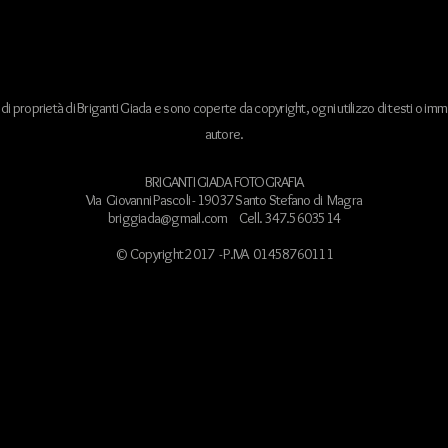
i proprietà di Briganti Giada e sono coperte da copyright, ogni utilizzo di testi o immag
autore.
BRIGANTI GIADA FOTOGRAFIA
Via Giovanni Pascoli - 19037 Santo Stefano di Magra
briggiada@gmail.com
Cell. 347.5603514
© Copyright 2017 - P.IVA 01458760111